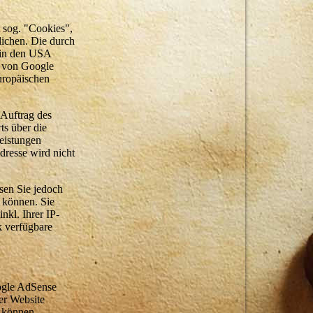
 sog. "Cookies",
lichen. Die durch
 in den USA
e von Google
uropäischen
 Auftrag des
ts über die
eistungen
resse wird nicht
sen Sie jedoch
n können. Sie
kl. Ihrer IP-
k verfügbare
ogle AdSense
er Website
s können