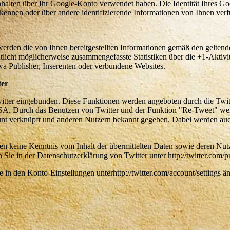
halten über Ihr Google-Konto verwendet haben. Die Identität Ihres Go
kennen oder über andere identifizierende Informationen von Ihnen ver
rden die von Ihnen bereitgestellten Informationen gemäß den gelten
icht möglicherweise zusammengefasste Statistiken über die +1-Aktivit
twa Publisher, Inserenten oder verbundene Websites.
ter
itter eingebunden. Diese Funktionen werden angeboten durch die Twitt
USA. Durch das Benutzen von Twitter und der Funktion "Re-Tweet" we
unt verknüpft und anderen Nutzern bekannt gegeben. Dabei werden au
iten keine Kenntnis vom Inhalt der übermittelten Daten sowie deren Nu
 Sie in der Datenschutzerklärung von Twitter unter http://twitter.com/p
 in den Konto-Einstellungen unterhttp://twitter.com/account/settings ä