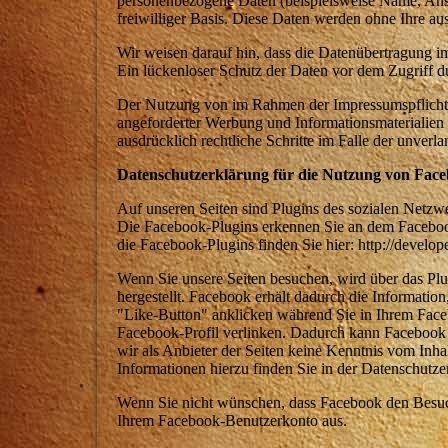
personenbezogene Daten (beispielsweise Name, Ansch
freiwilliger Basis. Diese Daten werden ohne Ihre a
Wir weisen darauf hin, dass die Datenübertragung i
Ein lückenloser Schutz der Daten vor dem Zugriff dur
Der Nutzung von im Rahmen der Impressumspflicht v
angeforderter Werbung und Informationsmaterialien w
ausdrücklich rechtliche Schritte im Falle der unve
Datenschutzerklärung für die Nutzung von Face
Auf unseren Seiten sind Plugins des sozialen Netzw
Die Facebook-Plugins erkennen Sie an dem Facebook
die Facebook-Plugins finden Sie hier: http://develo
Wenn Sie unsere Seiten besuchen, wird über das P
hergestellt. Facebook erhält dadurch die Informatio
"Like-Button" anklicken während Sie in Ihrem Faceb
Facebook-Profil verlinken. Dadurch kann Facebook 
wir als Anbieter der Seiten keine Kenntnis vom Inh
Informationen hierzu finden Sie in der Datenschutze
Wenn Sie nicht wünschen, dass Facebook den Besuch
Ihrem Facebook-Benutzerkonto aus.