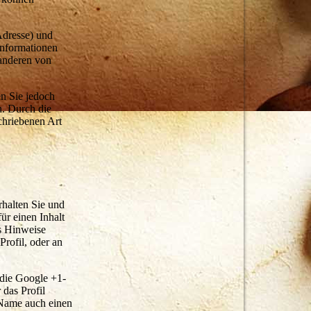
Adresse) und
Informationen
 anderen von
en Sie jedoch
n. Durch die
chriebenen Art
rhalten Sie und
ür einen Inhalt
ls Hinweise
rofil, oder an
 die Google +1-
 das Profil
 Name auch einen