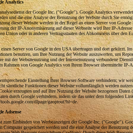
e Analytics
analysedienst der Google Inc. ("Google"). Google Analytics verwendet
rden und die eine Analyse der Benutzung der Website durch Sie ermög
tzung dieser Website werden in der Regel an einen Server von Google
vierung der IP-Anonymisierung auf dieser Webseite wird Ihre IP-Adress
chen Union oder in anderen Vertragsstaaten des Abkommens über den E
 einen Server von Google in den USA übertragen und dort gekürzt. Im
ationen benutzen, um Ihre Nutzung der Website auszuwerten, um Repor
re mit der Websitenutzung und der Internetnutzung verbundene Dienstl
im Rahmen von Google Analytics von Ihrem Browser übermittelte IP-Ad
entsprechende Einstellung Ihrer Browser-Software verhindern; wir wei
nicht sämtliche Funktionen dieser Website vollumfänglich werden nutze
Cookie erzeugten und auf Ihre Nutzung der Website bezogenen Daten (in
Daten durch Google verhindern, indem sie das unter dem folgenden Lin
://tools.google.com/dlpage/gaoptout?hl=de.
le Adsense
st zum Einbinden von Werbeanzeigen der Google Inc. ("Google"). Go
rem Computer gespeichert werden und die eine Analyse der Benutzung d
nannte Web Beacons (unsichtbare Grafiken). Durch diese Web Beacon