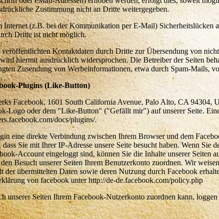
rift oder eMail-Adressen) erhoben werden, erfolgt dies, soweit möglic
usdrückliche Zustimmung nicht an Dritte weitergegeben.
m Internet (z.B. bei der Kommunikation per E-Mail) Sicherheitslücken 
ch Dritte ist nicht möglich.
eröffentlichten Kontaktdaten durch Dritte zur Übersendung von nicht
ird hiermit ausdrücklich widersprochen. Die Betreiber der Seiten beha
rlangten Zusendung von Werbeinformationen, etwa durch Spam-Mails, vo
book-Plugins (Like-Button)
erks Facebook, 1601 South California Avenue, Palo Alto, CA 94304, U
-Logo oder dem "Like-Button" ("Gefällt mir") auf unserer Seite. Ein
pers.facebook.com/docs/plugins/.
lugin eine direkte Verbindung zwischen Ihrem Browser und dem Facebo
n, dass Sie mit Ihrer IP-Adresse unsere Seite besucht haben. Wenn Sie 
ook-Account eingeloggt sind, können Sie die Inhalte unserer Seiten a
den Besuch unserer Seiten Ihrem Benutzerkonto zuordnen. Wir weisen 
alt der übermittelten Daten sowie deren Nutzung durch Facebook erhalt
rklärung von facebook unter http://de-de.facebook.com/policy.php
 unserer Seiten Ihrem Facebook-Nutzerkonto zuordnen kann, loggen Si