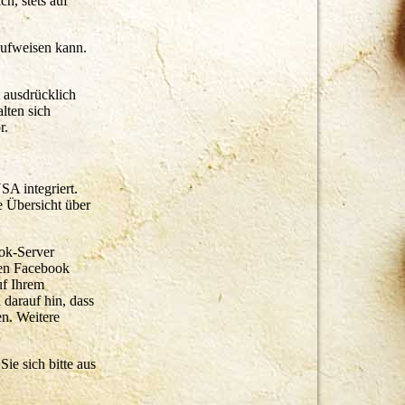
h, stets auf
aufweisen kann.
 ausdrücklich
lten sich
r.
SA integriert.
e Übersicht über
ok-Server
den Facebook
uf Ihrem
darauf hin, dass
en. Weitere
e sich bitte aus