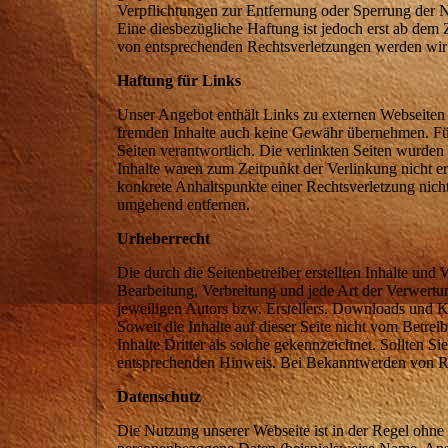
Verpflichtungen zur Entfernung oder Sperrung der 
Eine diesbezügliche Haftung ist jedoch erst ab dem
von entsprechenden Rechtsverletzungen werden wir 
Haftung für Links
Unser Angebot enthält Links zu externen Webseiten D
fremden Inhalte auch keine Gewähr übernehmen. Für di
Seiten verantwortlich. Die verlinkten Seiten wurde
Inhalte waren zum Zeitpunkt der Verlinkung nicht er
konkrete Anhaltspunkte einer Rechtsverletzung nic
umgehend entfernen.
Urheberrecht
Die durch die Seitenbetreiber erstellten Inhalte und
Bearbeitung, Verbreitung und jede Art der Verwertu
jeweiligen Autors bzw. Erstellers. Downloads und Ko
Soweit die Inhalte auf dieser Seite nicht vom Betrei
Inhalte Dritter als solche gekennzeichnet. Sollten 
entsprechenden Hinweis. Bei Bekanntwerden von Re
Datenschutz
Die Nutzung unserer Webseite ist in der Regel ohn