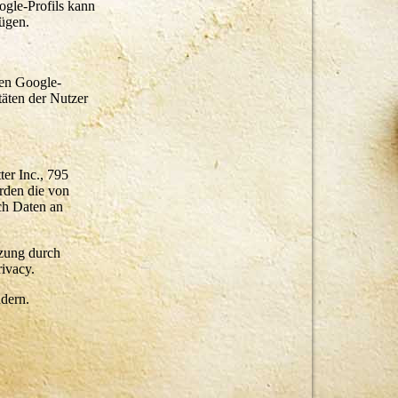
ogle-Profils kann
fügen.
den Google-
äten der Nutzer
er Inc., 795
rden die von
ch Daten an
tzung durch
rivacy.
ndern.