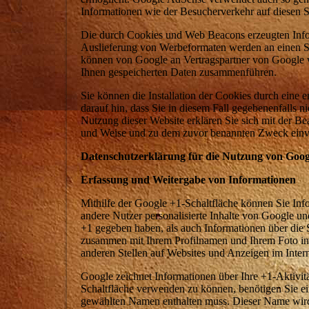
Informationen wie der Besucherverkehr auf diesen S
Die durch Cookies und Web Beacons erzeugten Infor
Auslieferung von Werbeformaten werden an einen Se
können von Google an Vertragspartner von Google w
Ihnen gespeicherten Daten zusammenführen.
Sie können die Installation der Cookies durch eine 
darauf hin, dass Sie in diesem Fall gegebenenfalls 
Nutzung dieser Website erklären Sie sich mit der B
und Weise und zu dem zuvor benannten Zweck einv
Datenschutzerklärung für die Nutzung von Goog
Erfassung und Weitergabe von Informationen
Mithilfe der Google +1-Schaltfläche können Sie Info
andere Nutzer personalisierte Inhalte von Google und
+1 gegeben haben, als auch Informationen über die 
zusammen mit Ihrem Profilnamen und Ihrem Foto in 
anderen Stellen auf Websites und Anzeigen im Inter
Google zeichnet Informationen über Ihre +1-Aktivit
Schaltfläche verwenden zu können, benötigen Sie ein 
gewählten Namen enthalten muss. Dieser Name wird