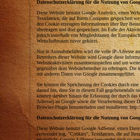
Datenschutzerklärung für die Nutzung von Googl
Diese Website benutzt Google Analytics, einen Web
Textdateien, die auf Ihrem Computer gespeichert we
den Cookie erzeugten Informationen über Ihre Benu
übertragen und dort gespeichert. Im Falle der Akti
jedoch innerhalb von Mitgliedstaaten der Europäis
Wirtschaftsraum zuvor gekürzt.
Nur in Ausnahmefällen wird die volle IP-Adresse an
Betreibers dieser Website wird Google diese Inform
Websiteaktivitäten zusammenzustellen und um weite
gegenüber dem Websitebetreiber zu erbringen. Die 
mit anderen Daten von Google zusammengeführt.
Sie können die Speicherung der Cookies durch eine 
darauf hin, dass Sie in diesem Fall gegebenenfalls 
können darüber hinaus die Erfassung der durch das 
Adresse) an Google sowie die Verarbeitung dieser 
Browser-Plugin herunterladen und installieren: http
Datenschutzerklärung für die Nutzung von Goog
Diese Website benutzt Google AdSense, einen Dien
verwendet sog. "Cookies", Textdateien, die auf Ih
ermöglicht. Google AdSense verwendet auch so ge