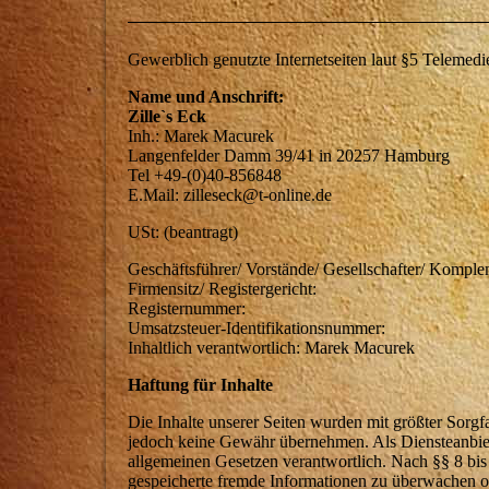
Gewerblich genutzte Internetseiten laut §5 Telemed
Name und Anschrift:
Zille`s Eck
Inh.: Marek Macurek
Langenfelder Damm 39/41 in 20257 Hamburg
Tel +49-(0)40-856848
E.Mail: zilleseck@t-online.de
USt: (beantragt)
Geschäftsführer/ Vorstände/ Gesellschafter/ Komple
Firmensitz/ Registergericht:
Registernummer:
Umsatzsteuer-Identifikationsnummer:
Inhaltlich verantwortlich: Marek Macurek
Haftung für Inhalte
Die Inhalte unserer Seiten wurden mit größter Sorgfal
jedoch keine Gewähr übernehmen. Als Diensteanbiet
allgemeinen Gesetzen verantwortlich. Nach §§ 8 bis 
gespeicherte fremde Informationen zu überwachen od