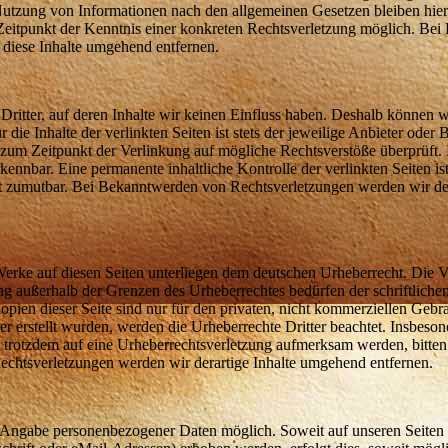
Nutzung von Informationen nach den allgemeinen Gesetzen bleiben hier
 Zeitpunkt der Kenntnis einer konkreten Rechtsverletzung möglich. Be
diese Inhalte umgehend entfernen.
ritter, auf deren Inhalte wir keinen Einfluss haben. Deshalb können wi
e Inhalte der verlinkten Seiten ist stets der jeweilige Anbieter oder B
n zum Zeitpunkt der Verlinkung auf mögliche Rechtsverstöße überprüft.
kennbar. Eine permanente inhaltliche Kontrolle der verlinkten Seiten is
ht zumutbar. Bei Bekanntwerden von Rechtsverletzungen werden wir de
 Werke auf diesen Seiten unterliegen dem deutschen Urheberrecht. Die Ve
ng außerhalb der Grenzen des Urheberrechtes bedürfen der schriftlich
pien dieser Seite sind nur für den privaten, nicht kommerziellen Gebra
ber erstellt wurden, werden die Urheberrechte Dritter beachtet. Insbeso
Sie trotzdem auf eine Urheberrechtsverletzung aufmerksam werden, bitte
chtsverletzungen werden wir derartige Inhalte umgehend entfernen.
e Angabe personenbezogener Daten möglich. Soweit auf unseren Seiten