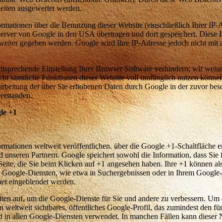
eiten ausgewertet werden.
mationen über die Benutzung dieser Website (einschließlich Ihrer IP-
rver von Google in den USA übertragen und dort gespeichert. Diese 
eiter gegeben werden. Google wird Ihre IP-Adresse jedoch nicht mit
entsprechende Einstellung Ihrer Browser Software verhindern; wir weis
nicht sämtliche Funktionen dieser Website voll umfänglich nutzen könne
earbeitung der über Sie erhobenen Daten durch Google in der zuvor bes
erstanden.
le +1
rmationen weltweit veröffentlichen. über die Google +1-Schaltfläche e
 unseren Partnern. Google speichert sowohl die Information, dass Sie f
Seite, die Sie beim Klicken auf +1 angesehen haben. Ihre +1 können a
Google-Diensten, wie etwa in Suchergebnissen oder in Ihrem Google-P
net eingeblendet werden.
äten auf, um die Google-Dienste für Sie und andere zu verbessern. Um
weltweit sichtbares, öffentliches Google-Profil, das zumindest den für
 in allen Google-Diensten verwendet. In manchen Fällen kann dieser