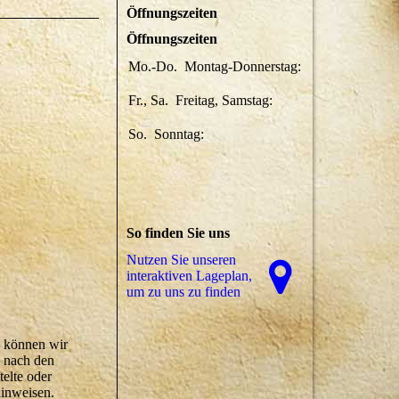
Öffnungszeiten
Öffnungszeiten
Mo.-Do.
Montag-Donnerstag:
16:00-01:00
Uhr
Fr., Sa.
Freitag, Samstag:
16:00-03:00
Uhr
So.
Sonntag:
Geschlossen
So finden Sie uns
Nutzen Sie unseren
interaktiven La­ge­plan,
um zu uns zu finden
te können wir
n nach den
telte oder
hinweisen.