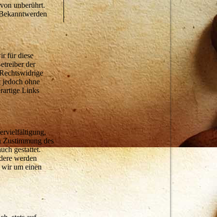
von unberührt.
i Bekanntwerden
r für diese
etreiber der
 Rechtswidrige
t jedoch ohne
rartige Links
rvielfältigung,
en Zustimmung des
uch gestattet.
ndere werden
n wir um einen