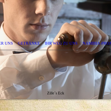
ER UNS
GETRÄNKE
IHR WEG ZU UNS
NAMIBIA-PRO
Zille´s Eck